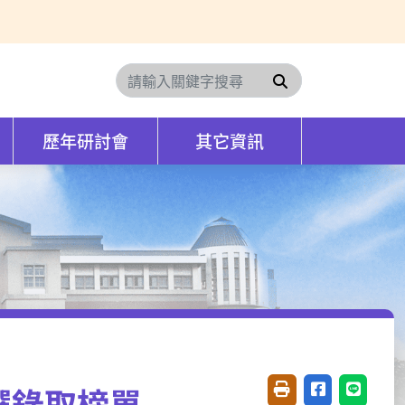
搜尋
歷年研討會
其它資訊
選錄取榜單
友善列印(開新視窗)
分享至臉書(開
分享至 L