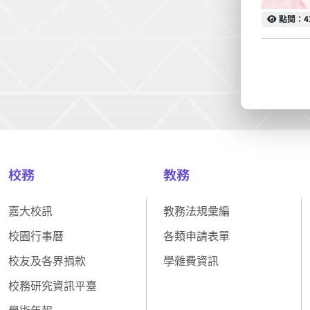
點閱
點閱：4
校務
教務
嘉大校訊
教務法規彙編
校園行事曆
各類申請表單
校友及各界捐款
學雜費資訊
校務研究資訊平臺
學術年報