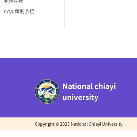
ncyu識別系統
:::
National chiayi
university
Copyright © 2023 National Chiayi University