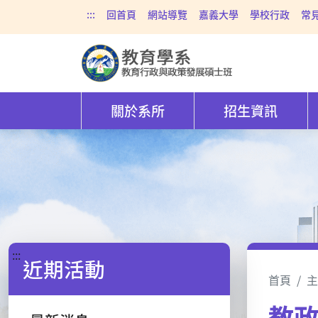
:::
回首頁
網站導覽
嘉義大學
學校行政
常
關於系所
招生資訊
:::
近期活動
首頁
主
教政