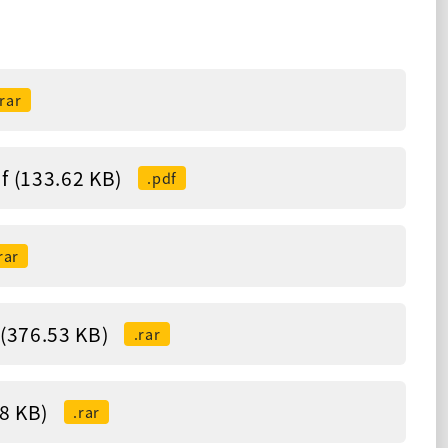
.rar
33.62 KB)
.pdf
rar
6.53 KB)
.rar
 KB)
.rar