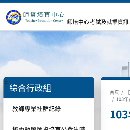
師培中心
考試及就業資訊
:::
綜合行政組
首頁
【
103
教師專業社群紀錄
10
校內甄選師資培育公費生時