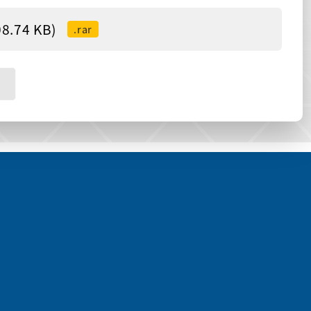
74 KB)
.rar