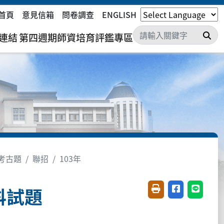
首頁
意見信箱
問卷調查
ENGLISH
搜
連結
第四週期師資培育評鑑專區
考古題
聯招
103年
科試題
友善列印(開新視窗)
分享至臉書(開
分享至 L