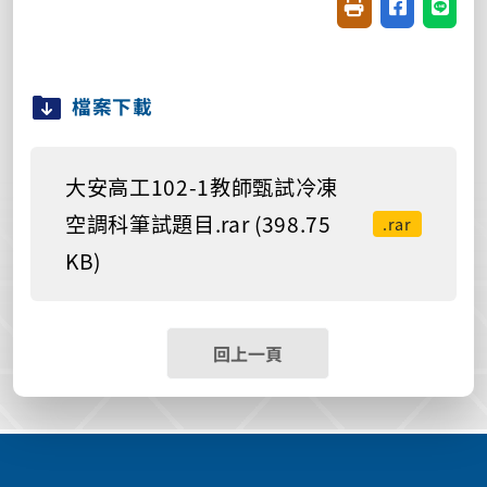
友善列印(開新視窗
分享至臉書(
分享至
檔案下載
大安高工102-1教師甄試冷凍
空調科筆試題目.rar (398.75
.rar
KB)
回上一頁