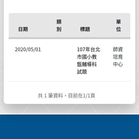
類
單
日期
別
標題
位
2020/05/01
107年台北
師資
市國小教
培育
甄輔導科
中心
試題
共
1
筆資料，目前在
1
/1頁