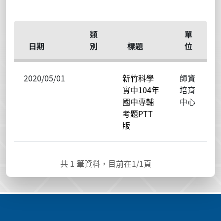
類
單
日期
別
標題
位
2020/05/01
新竹科學
師資
實中104年
培育
國中專輔
中心
考題PTT
版
共
1
筆資料，目前在
1
/1頁