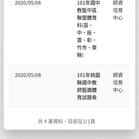
2020/05/08
101年國中
師資
教甄中區
培育
聯盟體育
中心
科(苗、
中、投、
雲、彰、
竹市、東
縣)
2020/05/08
101年桃園
師資
縣國中教
培育
師甄選體
中心
育試題卷
共
4
筆資料，目前在
1
/1頁