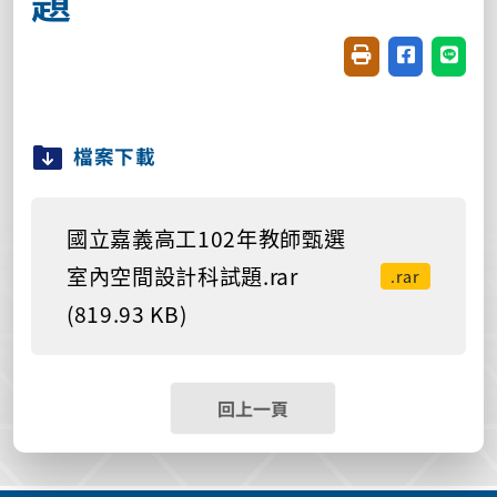
題
友善列印(開新視窗
分享至臉書(
分享至
檔案下載
國立嘉義高工102年教師甄選
室內空間設計科試題.rar
.rar
(819.93 KB)
回上一頁