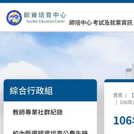
師培中心
考試及就業資訊
:::
綜合行政組
首頁
【
106
教師專業社群紀錄
10
校內甄選師資培育公費生時