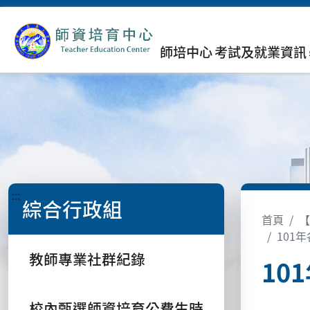
師培中心
考試及就業資訊
:::
綜合行政組
首頁
【
101
教師專業社群紀錄
10
校內甄選師資培育公費生時