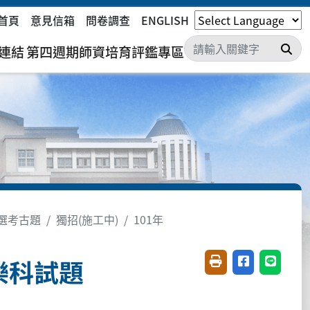
首頁
意見信箱
問卷調查
ENGLISH
搜
連結
第四週期師資培育評鑑專區
選考古題
獨招(施工中)
101年
樂科試題
友善列印(開新視窗)
分享至臉書(開
分享至 L