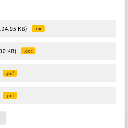
.95 KB)
.rar
 KB)
.doc
.pdf
.pdf