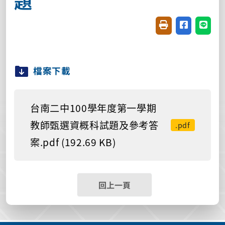
題
友善列印(開新視窗
分享至臉書(
分享至
檔案下載
台南二中100學年度第一學期
教師甄選資概科試題及參考答
.pdf
案.pdf (192.69 KB)
回上一頁