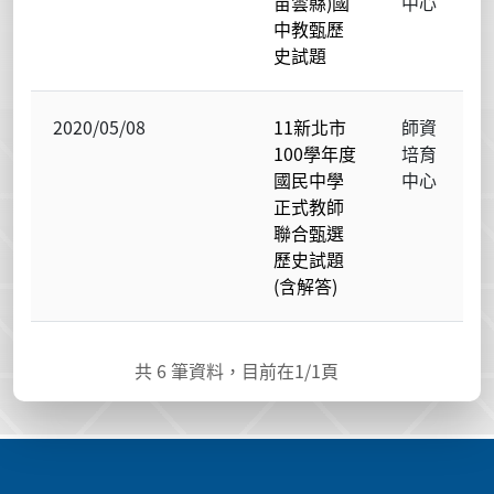
苗雲縣)國
中心
中教甄歷
史試題
2020/05/08
11新北市
師資
100學年度
培育
國民中學
中心
正式教師
聯合甄選
歷史試題
(含解答)
共
6
筆資料，目前在
1
/1頁