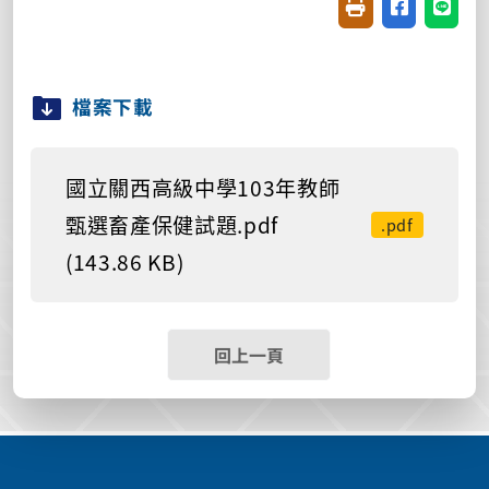
友善列印(開新視窗
分享至臉書(
分享至
檔案下載
國立關西高級中學103年教師
甄選畜產保健試題.pdf
.pdf
(143.86 KB)
回上一頁