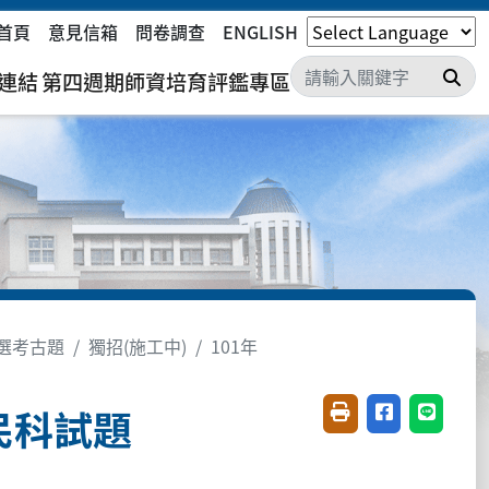
首頁
意見信箱
問卷調查
ENGLISH
搜
連結
第四週期師資培育評鑑專區
選考古題
獨招(施工中)
101年
民科試題
友善列印(開新視窗)
分享至臉書(開
分享至 L