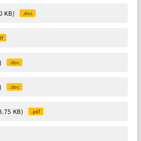
 KB)
.doc
df
)
.doc
)
.doc
5 KB)
.pdf