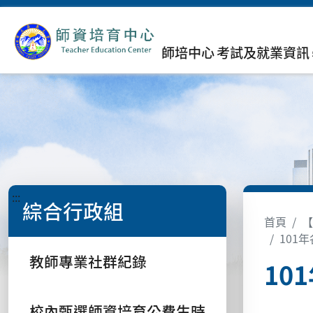
師培中心
考試及就業資訊
:::
綜合行政組
首頁
【
101
教師專業社群紀錄
10
校內甄選師資培育公費生時