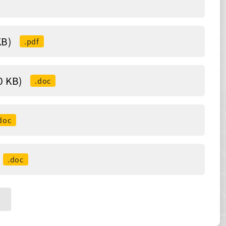
B)
.pdf
 KB)
.doc
doc
.doc