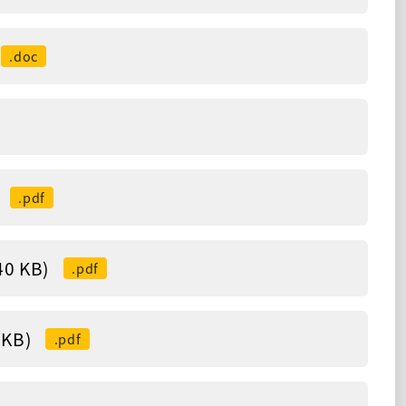
.doc
.pdf
 KB)
.pdf
KB)
.pdf