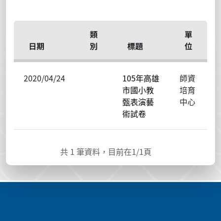
類
單
日期
別
標題
位
2020/04/24
105年高雄
師資
市國小教
培育
甄表演藝
中心
術試卷
共
1
筆資料，目前在
1
/1頁