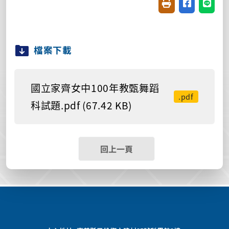
友善列印(開新視窗
分享至臉書(
分享至
檔案下載
國立家齊女中100年教甄舞蹈
.pdf
科試題.pdf (67.42 KB)
回上一頁