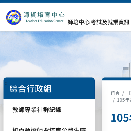
師培中心
考試及就業資訊
:::
綜合行政組
首頁
【
105
教師專業社群紀錄
10
校內甄選師資培育公費生時